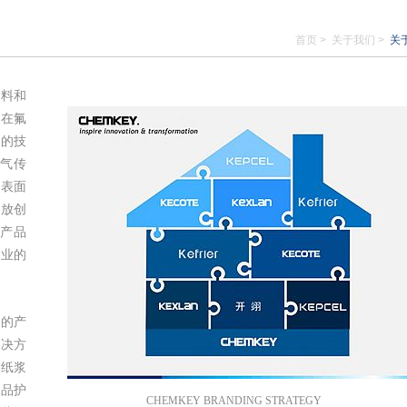
首页
关于我们
关
材料和
身在氟
域的技
气传
及表面
开放创
新产品
行业的
户的产
解决方
、纸浆
费品护
CHEMKEY BRANDING STRATEGY