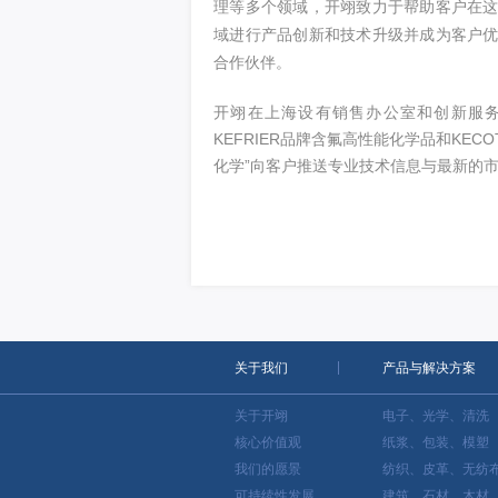
理等多个领域，开翊致力于帮助客户在
域进行产品创新和技术升级并成为客户
合作伙伴。
开翊在上海设有销售办公室和创新服
KEFRIER品牌含氟高性能化学品和KE
化学”向客户推送专业技术信息与最新的
关于我们
产品与解决方案
关于开翊
电子、光学、清洗
核心价值观
纸浆、包装、模塑
我们的愿景
纺织、皮革、无纺
可持续性发展
建筑、石材、木材