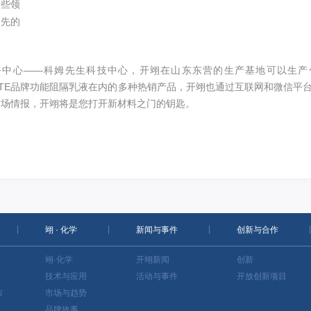
这些领
优先的
务中心——科姆先生科技中心，开翊在山东东营的生产基地可以生产
COTE品牌功能阻隔乳液在内的多种热销产品，开翊也通过互联网和微信平台
市场情报，开翊将是您打开新材料之门的钥匙。
翊 · 化学
新闻与事件
创新与合作
翊·化学
开翊新闻
创新
技术与应用
活动与事件
开放创新项目
布
市场与趋势
品牌故事