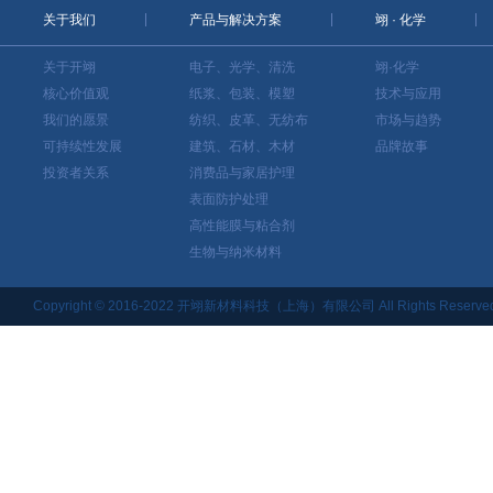
关于我们
产品与解决方案
翊 · 化学
关于开翊
电子、光学、清洗
翊·化学
核心价值观
纸浆、包装、模塑
技术与应用
我们的愿景
纺织、皮革、无纺布
市场与趋势
可持续性发展
建筑、石材、木材
品牌故事
投资者关系
消费品与家居护理
表面防护处理
高性能膜与粘合剂
生物与纳米材料
Copyright © 2016-2022 开翊新材料科技（上海）有限公司 All Rights Reserved